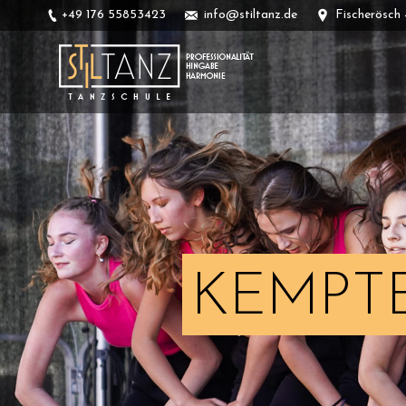
+49 176 55853423
info@stiltanz.de
Fischerösch
KEMPTE