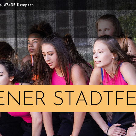
 4, 87435 Kempten
NER STADTFE